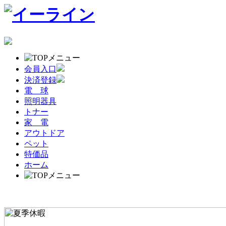
会員入口
決済登録
電 球
照明器具
トナー
家 電
アウトドア
ペット
特価品
ホーム