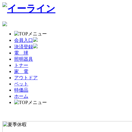
会員入口
決済登録
電 球
照明器具
トナー
家 電
アウトドア
ペット
特価品
ホーム