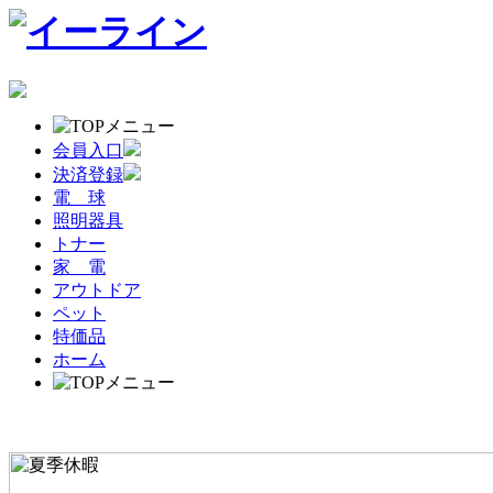
会員入口
決済登録
電 球
照明器具
トナー
家 電
アウトドア
ペット
特価品
ホーム