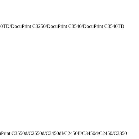
40TD/DocuPrint C3250/DocuPrint C3540/DocuPrint C3540TD
uPrint C3550d/C2550d/C3450dI/C2450II/C3450d/C2450/C3350