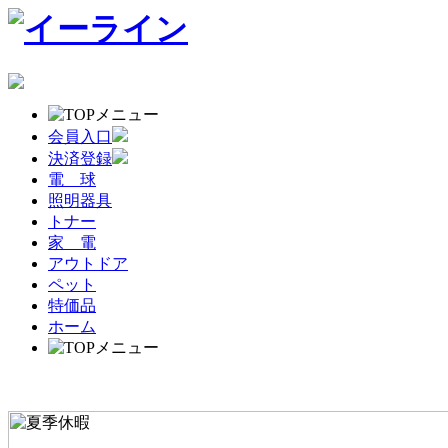
会員入口
決済登録
電 球
照明器具
トナー
家 電
アウトドア
ペット
特価品
ホーム