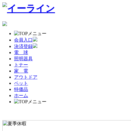
会員入口
決済登録
電 球
照明器具
トナー
家 電
アウトドア
ペット
特価品
ホーム