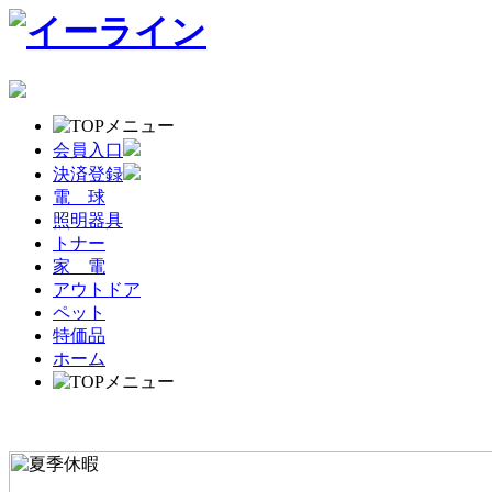
会員入口
決済登録
電 球
照明器具
トナー
家 電
アウトドア
ペット
特価品
ホーム