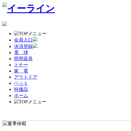
会員入口
決済登録
電 球
照明器具
トナー
家 電
アウトドア
ペット
特価品
ホーム