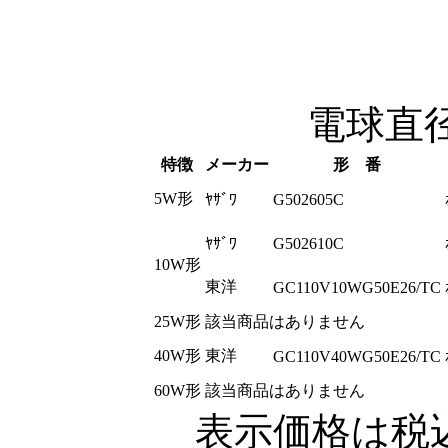
電球直径5
特徴
メーカー
形 番
5W形
ﾔｻﾞﾜ
G502605C
ﾔｻﾞﾜ
G502610C
10W形
東洋
GC110V10WG50E26/TC
25W形
該当商品はありません
40W形
東洋
GC110V40WG50E26/TC
60W形
該当商品はありません
表示価格は税