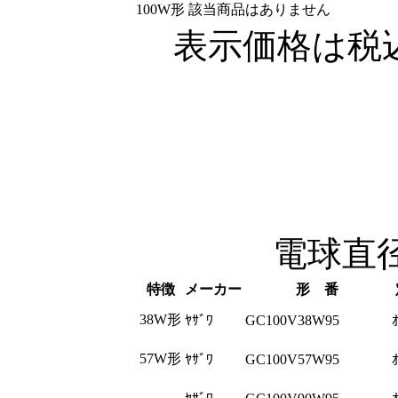
100W形
該当商品はありません
表示価格は税
電球直径9
特徴
メーカー
形 番
38W形
ﾔｻﾞﾜ
GC100V38W95
57W形
ﾔｻﾞﾜ
GC100V57W95