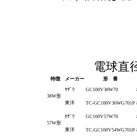
電球直径7
特徴
メーカー
形 番
ﾔｻﾞﾜ
GC100V38W70
38W形
東洋
TC-GC100V36WG701P
ﾔｻﾞﾜ
GC100V57W70
57W形
東洋
TC-GC100V54WG701P