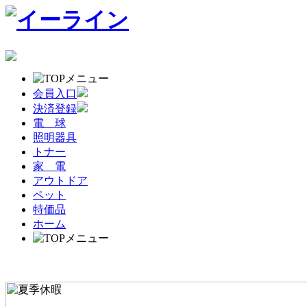
会員入口
決済登録
電 球
照明器具
トナー
家 電
アウトドア
ペット
特価品
ホーム