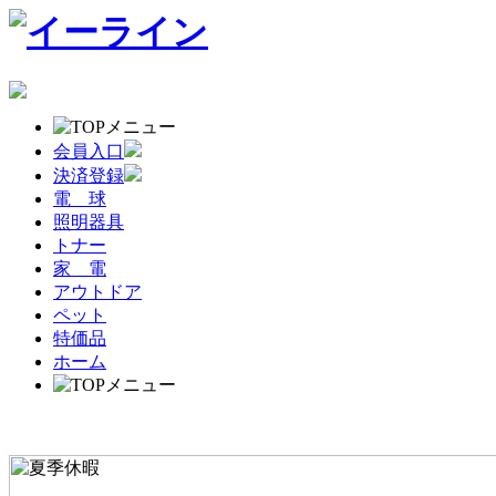
会員入口
決済登録
電 球
照明器具
トナー
家 電
アウトドア
ペット
特価品
ホーム