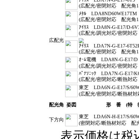
(広配光/密閉対応 配光角1
ﾒﾀﾙ LDA8ND60WE17TM
(広配光/密閉対応 配光角1
ｱｲﾘｽ LDA8N-G-E17/D-6V
(広配光/調光対応/密閉対応
広配光
ｱｲﾘｽ LDA7N-G-E17-6T52
(広配光/密閉対応 配光角1
ｵｰﾑ電機 LDA8N-G-E17/D 
(広配光/調光対応/密閉対応
ﾊﾟﾅｿﾆｯｸ LDA7N-G-E17/K6
(広配光/密閉対応/断熱対応
東芝 LDA6N-G-E17/S/60
(広配光/密閉対応/断熱材対
配光角
姿図
形 番 (特 
東芝 LDA6N-H-E17/S/60
下方向
(密閉対応/断熱材対応 配光
表示価格は税