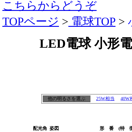
こちらからどうぞ
TOPページ
>
電球TOP
>
LED電球 小形電球
他の明るさを選ぶ
25W相当
40W
配光角
姿図
形 番 (特 徴