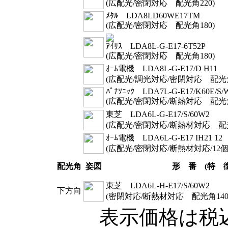
(広配光/密閉対応 配光角220
)
ﾒﾀﾙ LDA8LD60WE17TM
(広配光/密閉対応 配光角180
)
ｱｲﾘｽ LDA8L-G-E17-6T52P
(広配光/密閉対応 配光角180
)
ｵｰﾑ電機 LDA8L-G-E17/D H11
(広配光/調光対応/密閉対応 配光角
ﾊﾟﾅｿﾆｯｸ LDA7L-G-E17/K60E/S/
(広配光/密閉対応/断熱対応 配光角
東芝 LDA6L-G-E17/S/60W2
(広配光/密閉対応/断熱材対応 配光
ｵｰﾑ電機 LDA6L-G-E17 IH21 12
(広配光/密閉対応/断熱材対応/12
配光角
姿図
形 番 (特 徴
東芝 LDA6L-H-E17/S/60W2
下方向
(密閉対応/断熱材対応 配光角14
表示価格は税