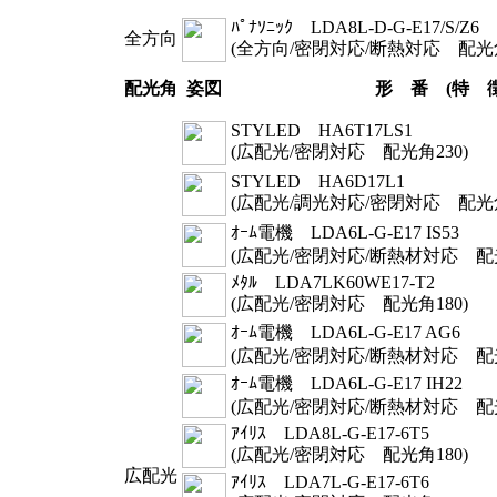
ﾊﾟﾅｿﾆｯｸ LDA8L-D-G-E17/S/Z6
全方向
(全方向/密閉対応/断熱対応 配光角
配光角
姿図
形 番 (特 徴
STYLED HA6T17LS1
(広配光/密閉対応 配光角230
)
STYLED HA6D17L1
(広配光/調光対応/密閉対応 配光角
ｵｰﾑ電機 LDA6L-G-E17 IS53
(広配光/密閉対応/断熱材対応 配光
ﾒﾀﾙ LDA7LK60WE17-T2
(広配光/密閉対応 配光角180
)
ｵｰﾑ電機 LDA6L-G-E17 AG6
(広配光/密閉対応/断熱材対応 配光
ｵｰﾑ電機 LDA6L-G-E17 IH22
(広配光/密閉対応/断熱材対応 配光
ｱｲﾘｽ LDA8L-G-E17-6T5
(広配光/密閉対応 配光角180
)
広配光
ｱｲﾘｽ LDA7L-G-E17-6T6