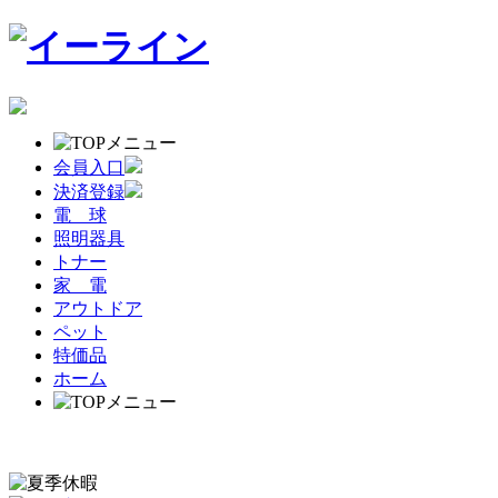
会員入口
決済登録
電 球
照明器具
トナー
家 電
アウトドア
ペット
特価品
ホーム