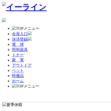
会員入口
決済登録
電 球
照明器具
トナー
家 電
アウトドア
ペット
特価品
ホーム