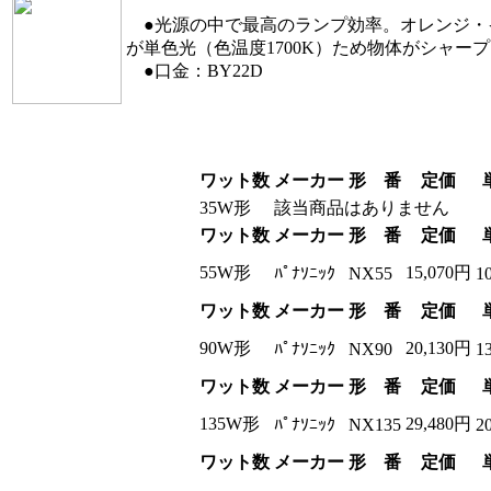
●光源の中で最高のランプ効率。オレンジ・
が単色光（色温度1700K）ため物体がシャー
●口金：BY22D
ワット数
メーカー
形 番
定価
35W形
該当商品はありません
ワット数
メーカー
形 番
定価
55W形
15,070円
ﾊﾟﾅｿﾆｯｸ
NX55
1
ワット数
メーカー
形 番
定価
90W形
20,130円
ﾊﾟﾅｿﾆｯｸ
NX90
1
ワット数
メーカー
形 番
定価
135W形
29,480円
ﾊﾟﾅｿﾆｯｸ
NX135
2
ワット数
メーカー
形 番
定価