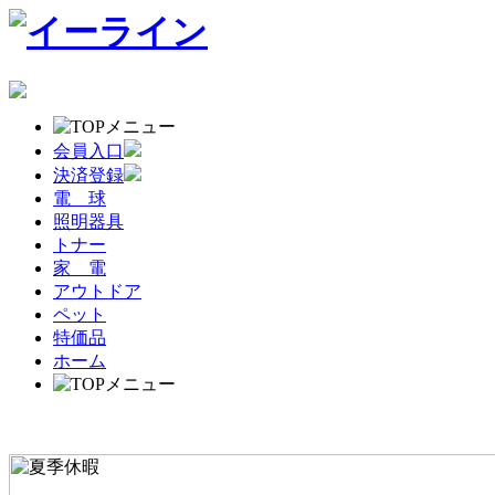
会員入口
決済登録
電 球
照明器具
トナー
家 電
アウトドア
ペット
特価品
ホーム