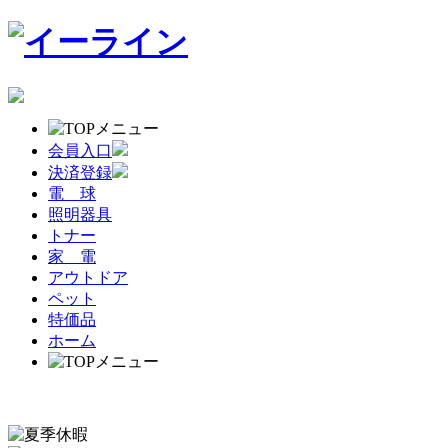
会員入口
決済登録
電 球
照明器具
トナー
家 電
アウトドア
ペット
特価品
ホーム