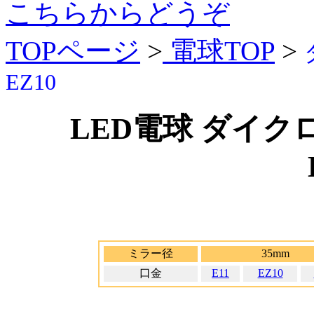
こちらからどうぞ
TOPページ
>
電球TOP
>
EZ10
LED電球 ダイク
ミラー径
35mm
口金
E11
EZ10